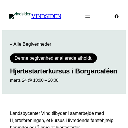
VINDSIDEN
Faceb
« Alle Begivenheder
Denne begivenhed er allerede afholdt.
Hjertestarterkursus i Borgercaféen
marts 24 @ 19:00
–
20:00
Landsbycenter Vind tilbyder i samarbejde med
Hjerteforeningen, et kursus i livredende førstehjælp,
herunder også brug af hjertestarter.