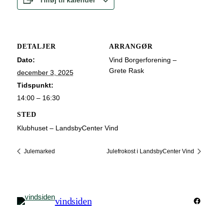
Tilføj til kalender
DETALJER
ARRANGØR
Dato:
Vind Borgerforening –
Grete Rask
december 3, 2025
Tidspunkt:
14:00 – 16:30
STED
Klubhuset – LandsbyCenter Vind
Julemarked
Julefrokost i LandsbyCenter Vind
vindsiden
Faceb