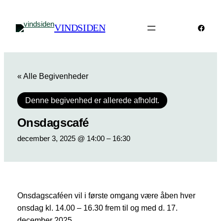
VINDSIDEN
Faceb
« Alle Begivenheder
Denne begivenhed er allerede afholdt.
Onsdagscafé
december 3, 2025 @ 14:00
–
16:30
Onsdagscaféen vil i første omgang være åben hver
onsdag kl. 14.00 – 16.30 frem til og med d. 17.
december 2025.