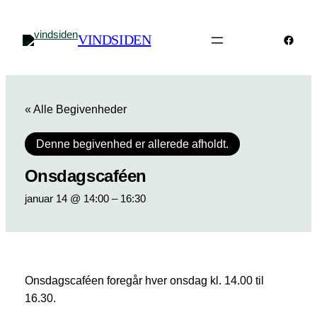
VINDSIDEN
Faceb
« Alle Begivenheder
Denne begivenhed er allerede afholdt.
Onsdagscaféen
januar 14 @ 14:00
–
16:30
Onsdagscaféen foregår hver onsdag kl. 14.00 til
16.30.