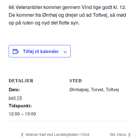
66 Veteranbiler kommer gennem Vind lige godt kl. 12.
De kommer fra Ørnhøj og drejer ud ad Toftvej, så mød
op på ruten og nyd det flotte syn.
Tilføj til kalender
DETALJER
STED
Dato:
Ørnhøjvej, Torvet, Toftvej
juni 13
Tidspunkt:
12:00 – 13:00
Veteran træf ved Landsbyfesten i Vind
Skt. Hans